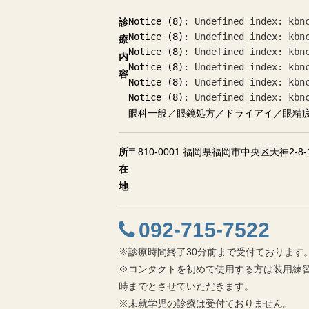
Notice
 (8)
: Undefined index: kbn
診
Notice
 (8)
: Undefined index: kbn
療
Notice
 (8)
: Undefined index: kbn
内
Notice
 (8)
: Undefined index: kbn
容
Notice
 (8)
: Undefined index: kbn
Notice
 (8)
: Undefined index: kbn
眼科一般／眼鏡処方／ドライアイ／眼精
所
〒810-0001 福岡県福岡市中央区天神2-8-1
在
地
092-715-7522
※診療時間終了30分前まで受付ております
※コンタクトを初めて使用する方は装用練習
時までとさせていただきます。
※未就学児の診療は受付ておりません。