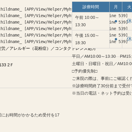
診療時間
月
火
childname_ [
APP/View/Helper/MyhtmlHelper.php
, line 
539
]
childname_ [
APP/View/Helper/MyhtmlHelper.php
, line 
539
]
午前 10:00～
●
休
childname_ [
APP/View/Helper/MyhtmlHelper.php
, line 
539
]
13:30
childname_ [
APP/View/Helper/MyhtmlHelper.php
, line 
539
]
childname_ [
APP/View/Helper/MyhtmlHelper.php
, line 
539
]
午後 15:00～
●
休
childname_ [
APP/View/Helper/MyhtmlHelper.php
, line 
539
]
18:30
疲労／アレルギー（花粉症）／コンタクトレンズ処方
平日／AM10:00～13:30 PM1
土曜日・日曜日・祝日／AM10:00～1
33 2Ｆ
□予約優先制□
ご来院の際は、事前にご確認く
※診療時間終了30分前まで受付
※当日の電話・ネット予約は受
。
にお時間がかかるため受付を17