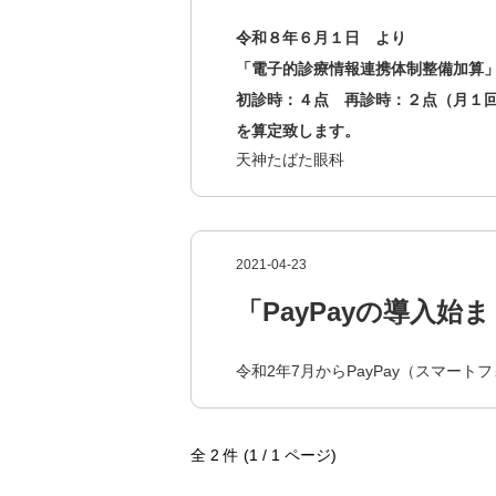
令和８年６月１日 より
「電子的診療情報連携体制整備加算
初診時：
４
点 再診時：２点（月１
を算定致します。
天神たばた眼科
2021-04-23
「PayPayの導入始
令和2年7月からPayPay（スマ
全 2 件 (1 / 1 ページ)