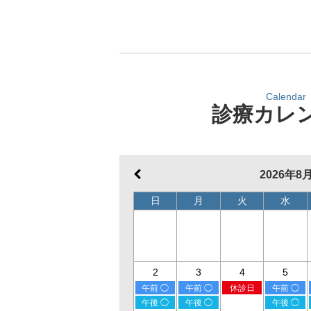
Calendar
診療カレ
2026年8
日
月
火
水
2
3
4
5
午前 ◯
午前 ◯
休診日
午前 ◯
午後 ◯
午後 ◯
午後 ◯