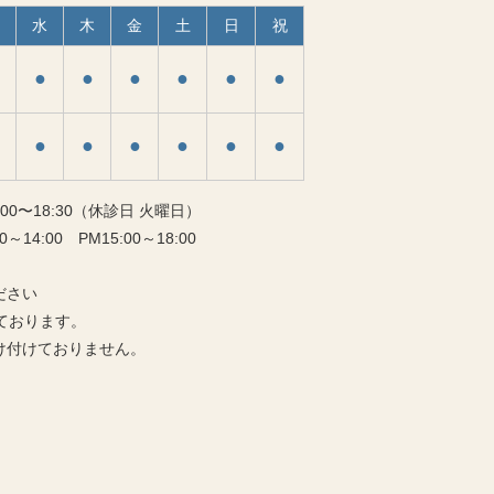
水
木
金
土
日
祝
●
●
●
●
●
●
●
●
●
●
●
●
5:00〜18:30（休診日 火曜日）
4:00 PM15:00～18:00
ださい
ております。
け付けておりません。