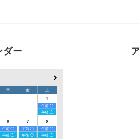
ンダー
月
木
金
土
1
午前 ◯
午後 ◯
6
7
8
午前 ◯
午前 ◯
午前 ◯
午後 ◯
午後 ◯
午後 ◯