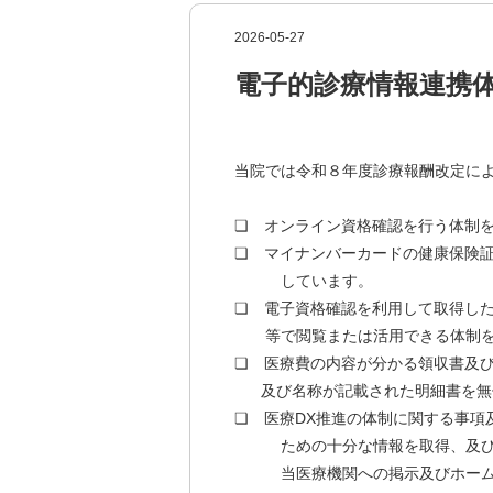
2026-05-27
電子的診療情報連携
当院では令和８年度診療報酬改定に
❏ オンライン資格確認を行う体制
❏ マイナンバーカードの健康保険
しています。
❏ 電子資格確認を利用して取得し
等で閲覧または活用できる体制を
❏ 医療費の内容が分かる領収書及
及び名称が記載された明細書を無
❏ 医療DX推進の体制に関する事項
ための十分な情報を取得、及び活
当医療機関への掲示及びホームペ