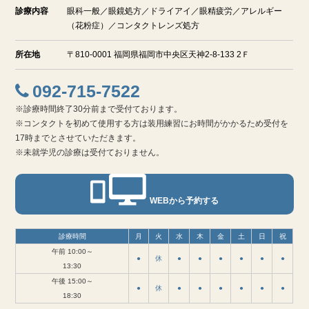
診療内容
眼科一般／眼鏡処方／ドライアイ／眼精疲労／アレルギー
（花粉症）／コンタクトレンズ処方
所在地
〒810-0001 福岡県福岡市中央区天神2-8-133 2Ｆ
092-715-7522
※診療時間終了30分前まで受付ております。
※コンタクトを初めて使用する方は装用練習にお時間がかかるため受付を
17時までとさせていただきます。
※未就学児の診療は受付ておりません。
WEBから予約する
診療時間
月
火
水
木
金
土
日
祝
午前 10:00～
●
休
●
●
●
●
●
●
13:30
午後 15:00～
●
休
●
●
●
●
●
●
18:30