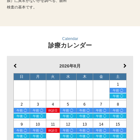
膜）に異常がないかを調べる、眼科
検査の基本です。
Calendar
診療カレンダー
2026年8月
日
月
火
水
木
金
土
1
午前 ◯
午後 ◯
2
3
4
5
6
7
8
午前 ◯
午前 ◯
休診日
午前 ◯
午前 ◯
午前 ◯
午前 ◯
午後 ◯
午後 ◯
午後 ◯
午後 ◯
午後 ◯
午後 ◯
9
10
11
12
13
14
15
午前 ◯
午前 ◯
休診日
午前 ◯
午前 ◯
午前 ◯
午前 ◯
午後 ◯
午後 ◯
午後 ◯
午後 ◯
午後 ◯
午後 ◯