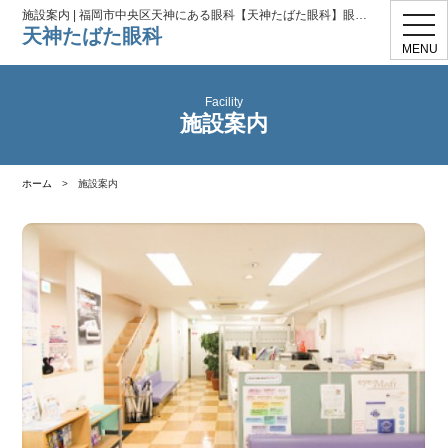
施設案内 | 福岡市中央区天神にある眼科【天神たばた眼科】眼科一般、コンタクト処方
toggl
天神たばた眼科
navig
MENU
Facility
施設案内
ホーム
>
施設案内